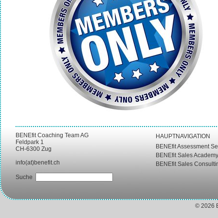
BENEfit Coaching Team AG
HAUPTNAVIGATION
Feldpark 1
BENEfit Assessment Se
CH-6300 Zug
BENEfit Sales Academ
info(at)benefit.ch
BENEfit Sales Consulti
Suche
© 2026 