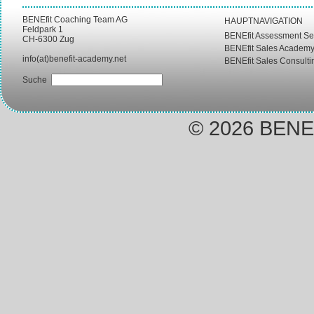
BENEfit Coaching Team AG
HAUPTNAVIGATION
Feldpark 1
BENEfit Assessment Se
CH-6300 Zug
BENEfit Sales Academ
info(at)benefit-academy.net
BENEfit Sales Consulti
Suche
© 2026 BENEf