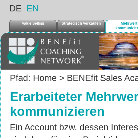
DE
EN
Value Selling
Strategisch Verkaufen
Mehrwert
kommunizie
Pfad:
Home
>
BENEfit Sales A
Erarbeiteter Mehrwe
kommunizieren
Ein Account bzw. dessen Interes